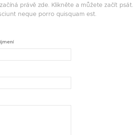
 začíná právě zde. Klikněte a můžete začít psát
sciunt neque porro quisquam est.
íjmení